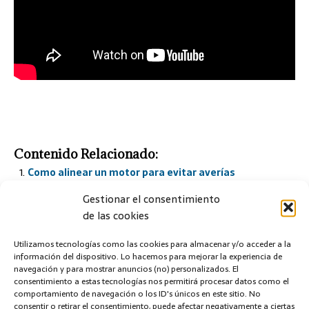
Contenido Relacionado:
Como alinear un motor para evitar averías
transmisión de movimiento con poleas y correas
Gestionar el consentimiento
Transmisión de movimiento giratorio
de las cookies
Mantenimiento Predictivo. Ensayo de partículas
magnéticas
Utilizamos tecnologías como las cookies para almacenar y/o acceder a la
información del dispositivo. Lo hacemos para mejorar la experiencia de
navegación y para mostrar anuncios (no) personalizados. El
MANTENIMIENTO PREDICTIVO
MOTORES
consentimiento a estas tecnologías nos permitirá procesar datos como el
comportamiento de navegación o los ID's únicos en este sitio. No
REPARACION MÁQUINAS
TRANSMISIONES
consentir o retirar el consentimiento, puede afectar negativamente a ciertas