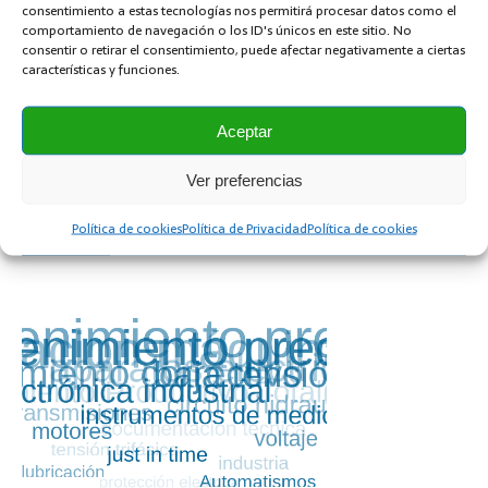
consentimiento a estas tecnologías nos permitirá procesar datos como el
comportamiento de navegación o los ID's únicos en este sitio. No
Hidráulica
consentir o retirar el consentimiento, puede afectar negativamente a ciertas
Informática
características y funciones.
Mantenimiento
Aceptar
Mecánica
Novedades
Ver preferencias
Política de cookies
Política de Privacidad
Política de cookies
TEMAS