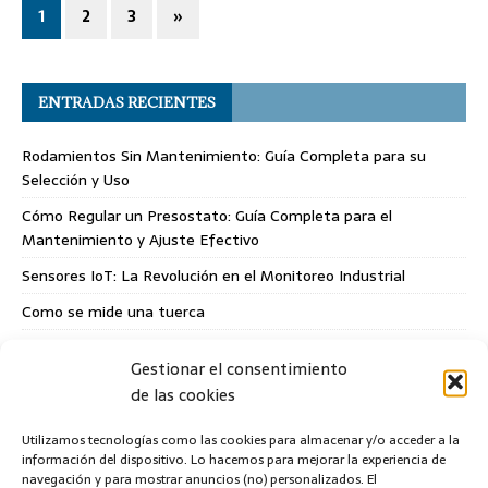
1
2
3
»
ENTRADAS RECIENTES
Rodamientos Sin Mantenimiento: Guía Completa para su
Selección y Uso
Cómo Regular un Presostato: Guía Completa para el
Mantenimiento y Ajuste Efectivo
Sensores IoT: La Revolución en el Monitoreo Industrial
Como se mide una tuerca
La importancia de los Check List en el mantenimiento
Gestionar el consentimiento
preventivo
de las cookies
CATEGORÍAS
Utilizamos tecnologías como las cookies para almacenar y/o acceder a la
información del dispositivo. Lo hacemos para mejorar la experiencia de
navegación y para mostrar anuncios (no) personalizados. El
Electricidad