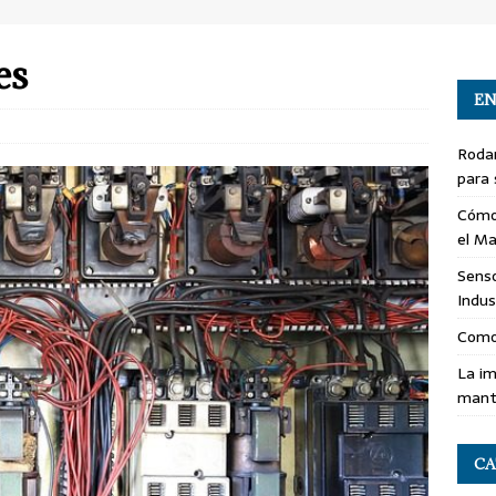
es
EN
Roda
para 
Cómo
el Ma
Senso
Indus
Como
La im
mant
CA