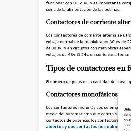
funcionar con DC o AC y es importante comp
coincide la alimentación de las bobinas.
Contactores de corriente alte
Los contactores de corriente alterna se utili
voltaje normal de la maniobra en AC es de 
de 380v., o en circuitos con maniobras espe
voltajes de 48v. O 24v. en corriente alterna.
Tipos de contactores en 
El número de polos es la cantidad de líneas qu
Contactores monofásicos
Los contactores monofásicos se emplean par
Util
medio del automatismo que controle el cont
del 
contactos de potencia, los contactores mon
anun
proc
abiertos y dos contactos normalmente c
No c