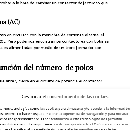
robar a la hora de cambiar un contactor defectuoso que
rna (AC)
zan en circuitos con la maniobra de corriente alterna, el
220v. Pero podemos encontrarnos contactores con bobinas
ciales alimentadas por medio de un transformador con
función del número de polos
e abre y cierra en el circuito de potencia el contactor.
Gestionar el consentimiento de las cookies
a equipos de baja potencia para alimentar y seccionar por
izamos tecnologías como las cookies para almacenar y/o acceder a la información
actor, equipos monofásicos, para este control necesita dos
dispositivo. Lo hacemos para mejorar la experiencia de navegación y para mostrar
ofásicos suelen tener
dos contactos normalmente
cios (no) personalizados. El consentimiento a estas tecnologías nos permitirá
esar datos como el comportamiento de navegación o los ID's únicos en este sitio.
errados
. Estos contactos también se pueden usar como
onsentir o retirar el consentimiento, puede afectar negativamente a ciertas