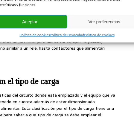
l o maniobra, son conocidos como relés.
cterísticas y funciones.
Aceptar
Ver preferencias
alimentar equipos de potencia trifasicos como motores,
 contactores trifásicos es muy amplio teniendo contactores
Política de cookies
Política de Privacidad
Política de cookies
rcuitos de potencia para alimentar equipos trifásicos,
 similar a un relé, hasta contactores que alimentan
n el tipo de carga
ísticas del circuito donde está emplazado y el equipo que va
 tenerlo en cuenta además de estar dimensionado
limentar. Esta clasificación por el tipo de carga tiene una
or para saber a que tipo de carga se debe emplear el