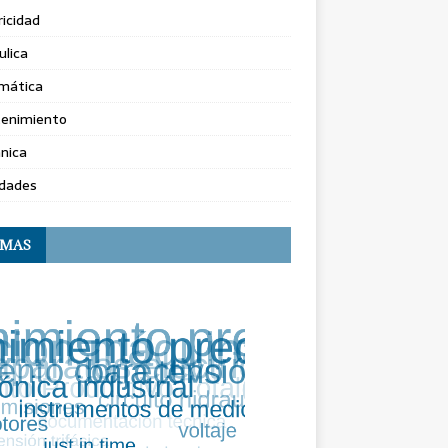
ricidad
ulica
rmática
enimiento
nica
dades
EMAS