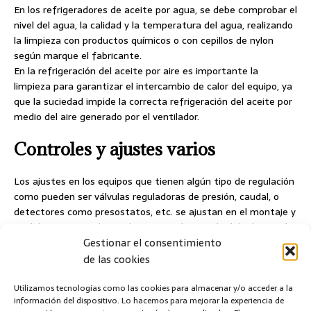
En los refrigeradores de aceite por agua, se debe comprobar el
nivel del agua, la calidad y la temperatura del agua, realizando
la limpieza con productos químicos o con cepillos de nylon
según marque el fabricante.
En la refrigeración del aceite por aire es importante la
limpieza para garantizar el intercambio de calor del equipo, ya
que la suciedad impide la correcta refrigeración del aceite por
medio del aire generado por el ventilador.
Controles y ajustes varios
Los ajustes en los equipos que tienen algún tipo de regulación
como pueden ser válvulas reguladoras de presión, caudal, o
detectores como presostatos, etc. se ajustan en el montaje y
se deben revisar a largo plazo, normalmente lo debe hacer el
Gestionar el consentimiento
fabricante dependiendo de la máquina.
Por último se deben realizar inspecciones generales de fugas,
de las cookies
estado de las tuberías y tubos, controlar los ruidos de los
componentes eléctricos y mecánicos como motores, bombas,
Utilizamos tecnologías como las cookies para almacenar y/o acceder a la
información del dispositivo. Lo hacemos para mejorar la experiencia de
acoplamientos y la limpieza regular para evitar la suciedad de