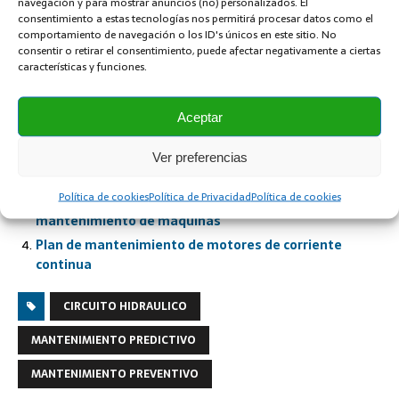
navegación y para mostrar anuncios (no) personalizados. El
la máquina.
consentimiento a estas tecnologías nos permitirá procesar datos como el
comportamiento de navegación o los ID's únicos en este sitio. No
consentir o retirar el consentimiento, puede afectar negativamente a ciertas
características y funciones.
Contenido Relacionado:
Aceptar
Tipos de cilindros hidráulicos
Porque hace demasiado ruido una instalación
Ver preferencias
hidráulica
Política de cookies
Política de Privacidad
Política de cookies
Que componentes se deben tener en stock para
mantenimiento de máquinas
Plan de mantenimiento de motores de corriente
continua
CIRCUITO HIDRAULICO
MANTENIMIENTO PREDICTIVO
MANTENIMIENTO PREVENTIVO