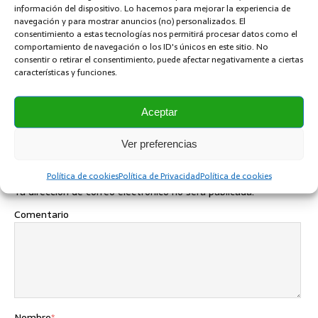
ANTERIOR
información del dispositivo. Lo hacemos para mejorar la experiencia de
navegación y para mostrar anuncios (no) personalizados. El
Calidades en Tornillería
consentimiento a estas tecnologías nos permitirá procesar datos como el
comportamiento de navegación o los ID's únicos en este sitio. No
SIGUIENTE
consentir o retirar el consentimiento, puede afectar negativamente a ciertas
Tipos de Sensores de Proximidad
características y funciones.
Aceptar
SÉ EL PRIMERO EN COMENTAR
Ver preferencias
Dejar una contestacion
Política de cookies
Política de Privacidad
Política de cookies
Tu dirección de correo electrónico no será publicada.
Comentario
Nombre
*