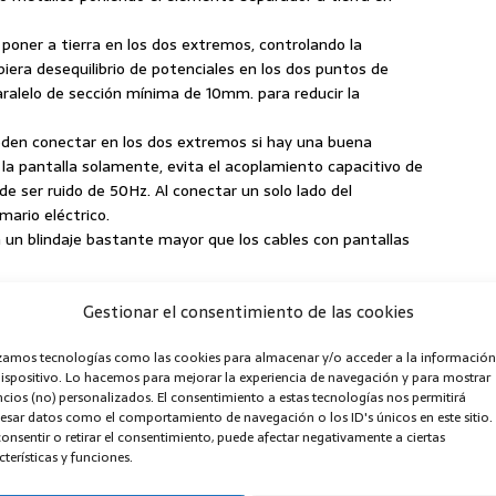
 poner a tierra en los dos extremos, controlando la
biera desequilibrio de potenciales en los dos puntos de
aralelo de sección mínima de 10mm. para reducir la
ueden conectar en los dos extremos si hay una buena
 la pantalla solamente, evita el acoplamiento capacitivo de
e ser ruido de 50Hz. Al conectar un solo lado del
mario eléctrico.
n un blindaje bastante mayor que los cables con pantallas
Gestionar el consentimiento de las cookies
izamos tecnologías como las cookies para almacenar y/o acceder a la información
dispositivo. Lo hacemos para mejorar la experiencia de navegación y para mostrar
cios (no) personalizados. El consentimiento a estas tecnologías nos permitirá
esar datos como el comportamiento de navegación o los ID's únicos en este sitio.
onsentir o retirar el consentimiento, puede afectar negativamente a ciertas
cterísticas y funciones.
nes eléctricas de baja tensión
averías