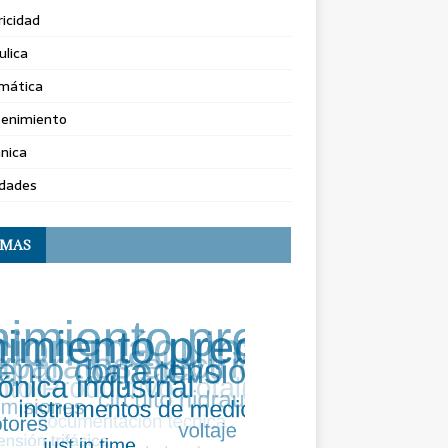
ricidad
ulica
rmática
enimiento
nica
dades
EMAS