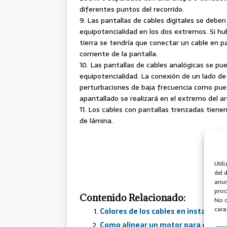
diferentes puntos del recorrido.
9. Las pantallas de cables digitales se deben
equipotencialidad en los dos extremos. Si hu
tierra se tendría que conectar un cable en p
corriente de la pantalla.
10. Las pantallas de cables analógicas se p
equipotencialidad. La conexión de un lado de
perturbaciones de baja frecuencia como pued
apantallado se realizará en el extremo del ar
11. Los cables con pantallas trenzadas tiene
de lámina.
Util
del 
anun
proc
Contenido Relacionado:
No c
cara
Colores de los cables en instalacio
Como alinear un motor para evitar 