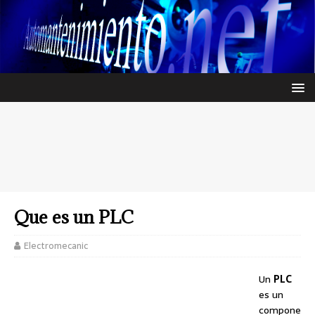
Que es un PLC
Electromecanic
Un
PLC
es un
compone