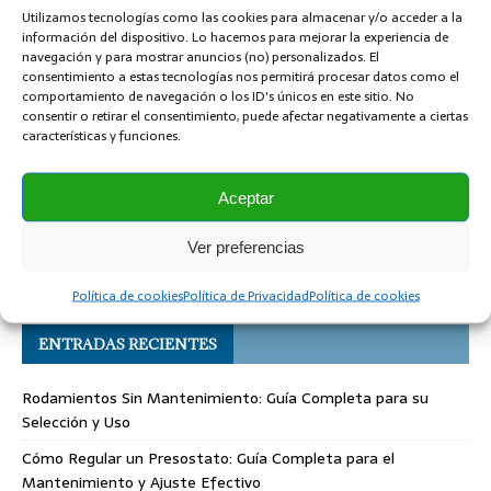
Utilizamos tecnologías como las cookies para almacenar y/o acceder a la
información del dispositivo. Lo hacemos para mejorar la experiencia de
Nombre
*
navegación y para mostrar anuncios (no) personalizados. El
consentimiento a estas tecnologías nos permitirá procesar datos como el
comportamiento de navegación o los ID's únicos en este sitio. No
Correo electrónico
*
consentir o retirar el consentimiento, puede afectar negativamente a ciertas
características y funciones.
Sitio web
Aceptar
Ver preferencias
Política de cookies
Política de Privacidad
Política de cookies
ENTRADAS RECIENTES
Rodamientos Sin Mantenimiento: Guía Completa para su
Selección y Uso
Cómo Regular un Presostato: Guía Completa para el
Mantenimiento y Ajuste Efectivo