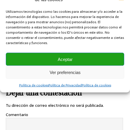
SOLDADURA
Utilizamos tecnologías como las cookies para almacenar y/o acceder a la
información del dispositivo. Lo hacemos para mejorar la experiencia de
ANTERIOR
navegación y para mostrar anuncios (no) personalizados. El
Defectos que puede tener una soldadura
consentimiento a estas tecnologías nos permitirá procesar datos como el
comportamiento de navegación o los ID's únicos en este sitio. No
consentir o retirar el consentimiento, puede afectar negativamente a ciertas
SIGUIENTE
características y funciones.
Filtros de ventilación de los plcs siempre limpios
para evitar averías
Aceptar
Ver preferencias
SÉ EL PRIMERO EN COMENTAR
Política de cookies
Política de Privacidad
Política de cookies
Dejar una contestacion
Tu dirección de correo electrónico no será publicada.
Comentario