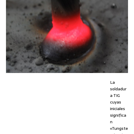
La
soldadur
a TIG
cuyas
iniciales
significa
n
«Tungste