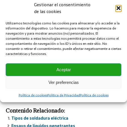
Gestionar el consentimiento
Soplado del arco
El soplado del arco se produce por perturbaciones magnéticas
de las cookies
creando fluctuaciones en el arco de la soldadura.
Utilizamos tecnologías como las cookies para almacenar y/o acceder a la
información del dispositivo. Lo hacemos para mejorar la experiencia de
Grietas en el cordón de la soldadura
navegación y para mostrar anuncios (no) personalizados. El
Las grietas son defectos que pueden provocar la rotura. Se
consentimiento a estas tecnologías nos permitirá procesar datos como el
pueden visualizar cuando están superficiales pudiendo
comportamiento de navegación o los ID's únicos en este sitio. No
englobarse en el grupo de defectos externos de la soldadura
consentir o retirar el consentimiento, puede afectar negativamente a ciertas
pero lo englobamos en este grupo ya que pueden ser más
características y funciones.
peligrosas estas grietas cuando se encuentran esas grietas
ocultas. Las grietas detectadas deben ser saneadas y
Aceptar
soldadas de nuevo para evitar que queden grietas internas
disimuladas con un cordón sobrepuesto.
Ver preferencias
Política de cookies
Política de Privacidad
Política de cookies
Contenido Relacionado:
Tipos de soldadura eléctrica
Ensayo de líquidos penetrantes