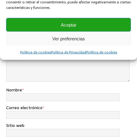
consentir o retirar el consentimiento, puede afectar negativamente a ciertas
características y funciones.
SÉ EL PRIMERO EN COMENTAR
Dejar una contestacion
Aceptar
Tu dirección de correo electrónico no será publicada.
Ver preferencias
Comentario
Política de cookies
Política de Privacidad
Política de cookies
Nombre
*
Correo electrónico
*
Sitio web