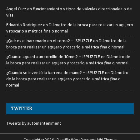
Angel Curz
en
Funcionamiento y tipos de válvulas direccionales o de
vías
Eduardo Rodriguez
en
Diámetro de la broca para realizar un agujero
y roscarlo a métrica fina o normal
¿Qué es el barrenado en el torno? – ISPUZZLE
en
Diámetro de la
broca para realizar un agujero y roscarlo a métrica fina o normal
¿Cuánto aguanta un tornillo de 10mm? – ISPUZZLE
en
Diámetro de
la broca para realizar un agujero y roscarlo a métrica fina o normal
¿Cuándo se inventó la barrena de mano? – ISPUZZLE
en
Diámetro
de la broca para realizar un agujero y roscarlo a métrica fina o
normal
TWITTER
Tweets by automanteniment
Copyright © 2026 | Plantilla WordPress por
MH Themes