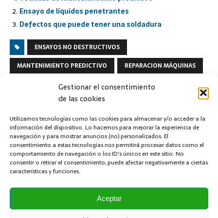
Ensayo de líquidos penetrantes
Defectos que puede tener una soldadura
ENSAYOS NO DESTRUCTIVOS
MANTENIMIENTO PREDICTIVO
REPARACION MÁQUINAS
SOLDADURA
Gestionar el consentimiento
de las cookies
ANTERIOR
Ventajas y desventajas de la fibra óptica en la
Utilizamos tecnologías como las cookies para almacenar y/o acceder a la
información del dispositivo. Lo hacemos para mejorar la experiencia de
industria
navegación y para mostrar anuncios (no) personalizados. El
consentimiento a estas tecnologías nos permitirá procesar datos como el
SIGUIENTE
comportamiento de navegación o los ID's únicos en este sitio. No
Ahorrar en la factura telefónica en la empresa
consentir o retirar el consentimiento, puede afectar negativamente a ciertas
características y funciones.
Aceptar
1 COMMENT