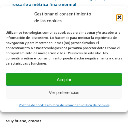
roscarlo a métrica fina o normal
Gestionar el consentimiento
HERRAMIENTAS
de las cookies
ANTERIOR
Utilizamos tecnologías como las cookies para almacenar y/o acceder a la
información del dispositivo. Lo hacemos para mejorar la experiencia de
Velocidad de corte con brocas helicoidales
navegación y para mostrar anuncios (no) personalizados. El
consentimiento a estas tecnologías nos permitirá procesar datos como el
SIGUIENTE
comportamiento de navegación o los ID's únicos en este sitio. No
Diámetro de la broca para realizar un agujero y
consentir o retirar el consentimiento, puede afectar negativamente a ciertas
roscarlo a métrica fina o normal
características y funciones.
Aceptar
3 COMMENTS
Ver preferencias
Estanislao
Política de cookies
Política de Privacidad
Política de cookies
EL 15 JULIO, 2015 A LAS 19:31
Muy bueno, gracias.