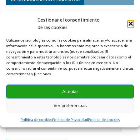
Dejar una contestacion
Gestionar el consentimiento
de las cookies
Tu dirección de correo electrónico no será publicada.
Comentario
Utilizamos tecnologías como las cookies para almacenar y/o acceder a la
información del dispositivo. Lo hacemos para mejorar la experiencia de
navegación y para mostrar anuncios (no) personalizados. El
consentimiento a estas tecnologías nos permitirá procesar datos como el
comportamiento de navegación o los ID's únicos en este sitio. No
consentir o retirar el consentimiento, puede afectar negativamente a ciertas
características y funciones.
Nombre
*
Aceptar
Correo electrónico
*
Ver preferencias
Política de cookies
Política de Privacidad
Política de cookies
Sitio web