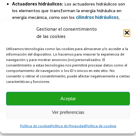
Actuadores hidráulicos:
Los actuadores hidráulicos son
los elementos que transforman la energía hidráulica en
energía mecánica, como son los
cilindros hidráulicos
,
motores hidráulicos.
Gestionar el consentimiento
de las cookies
Contenido Relacionado:
Tipos de cilindros hidráulicos
Utilizamos tecnologías como las cookies para almacenar y/o acceder a la
Comparativa Hidráulica/Neumática
información del dispositivo. Lo hacemos para mejorar la experiencia de
navegación y para mostrar anuncios (no) personalizados. El
Tipos de bombas hidráulicas
consentimiento a estas tecnologías nos permitirá procesar datos como el
Vaso de expansión
comportamiento de navegación o los ID's únicos en este sitio. No
consentir o retirar el consentimiento, puede afectar negativamente a ciertas
características y funciones.
VÁLVULAS HIDRÁULICAS
ANTERIOR
Aceptar
Funcionamiento del multímetro, polímetro o tester
Ver preferencias
SIGUIENTE
Política de cookies
Política de Privacidad
Política de cookies
Partes de un contactor