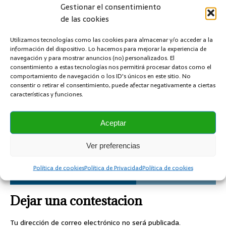
Gestionar el consentimiento
Tensión (0,6/1kV) y (s/VDE)
de las cookies
Soluciones wifi para la industria y la empresa
Utilizamos tecnologías como las cookies para almacenar y/o acceder a la
REDES INFORMATICAS
información del dispositivo. Lo hacemos para mejorar la experiencia de
navegación y para mostrar anuncios (no) personalizados. El
consentimiento a estas tecnologías nos permitirá procesar datos como el
ANTERIOR
comportamiento de navegación o los ID's únicos en este sitio. No
Por qué la temperatura del aceite es demasiado
consentir o retirar el consentimiento, puede afectar negativamente a ciertas
alta en instalaciones hidráulicas
características y funciones.
SIGUIENTE
Aceptar
Mantenimiento Predictivo. Ensayo de partículas
magnéticas
Ver preferencias
Política de cookies
Política de Privacidad
Política de cookies
SÉ EL PRIMERO EN COMENTAR
Dejar una contestacion
Tu dirección de correo electrónico no será publicada.