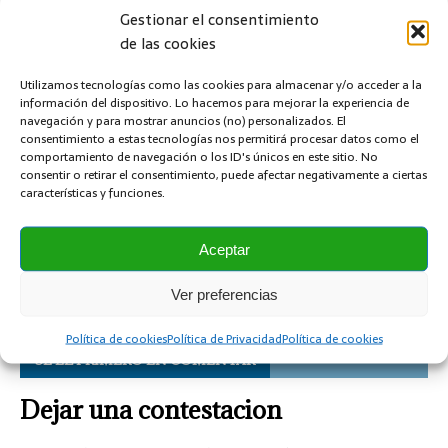
Gestionar el consentimiento
Grasa lubricante en spray
de las cookies
Diferencias entre lubricar con grasa o lubricar con
aceite un rodamiento
Utilizamos tecnologías como las cookies para almacenar y/o acceder a la
Tipos de bombas hidráulicas
información del dispositivo. Lo hacemos para mejorar la experiencia de
navegación y para mostrar anuncios (no) personalizados. El
consentimiento a estas tecnologías nos permitirá procesar datos como el
LUBRICACIÓN
MANTENIMIENTO PREVENTIVO
comportamiento de navegación o los ID's únicos en este sitio. No
consentir o retirar el consentimiento, puede afectar negativamente a ciertas
características y funciones.
ANTERIOR
Como alinear un motor para evitar averías
Aceptar
SIGUIENTE
Tipos de conexiones de los sensores de proximidad
Ver preferencias
Política de cookies
Política de Privacidad
Política de cookies
SÉ EL PRIMERO EN COMENTAR
Dejar una contestacion