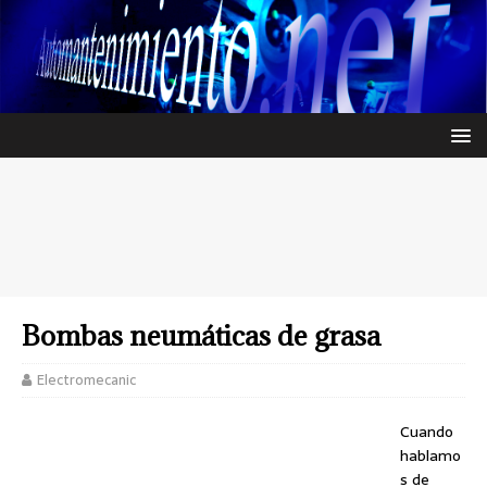
Bombas neumáticas de grasa
Electromecanic
Cuando
hablamo
s de