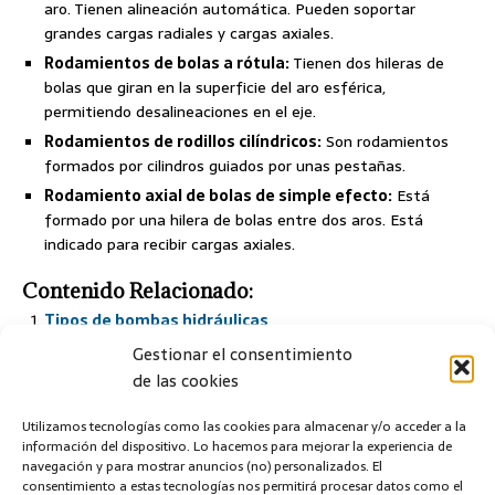
aro. Tienen alineación automática. Pueden soportar
grandes cargas radiales y cargas axiales.
Rodamientos de bolas a rótula:
Tienen dos hileras de
bolas que giran en la superficie del aro esférica,
permitiendo desalineaciones en el eje.
Rodamientos de rodillos cilíndricos:
Son rodamientos
formados por cilindros guiados por unas pestañas.
Rodamiento axial de bolas de simple efecto:
Está
formado por una hilera de bolas entre dos aros. Está
indicado para recibir cargas axiales.
Contenido Relacionado:
Tipos de bombas hidráulicas
Gestionar el consentimiento
ANTERIOR
de las cookies
Transmisión de movimiento giratorio
Utilizamos tecnologías como las cookies para almacenar y/o acceder a la
SIGUIENTE
información del dispositivo. Lo hacemos para mejorar la experiencia de
Funcionamiento del multímetro, polímetro o tester
navegación y para mostrar anuncios (no) personalizados. El
consentimiento a estas tecnologías nos permitirá procesar datos como el