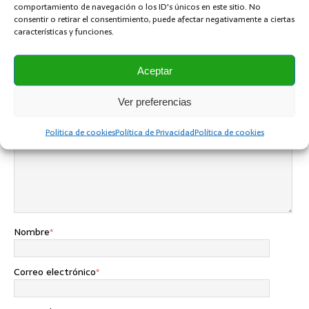
comportamiento de navegación o los ID's únicos en este sitio. No
consentir o retirar el consentimiento, puede afectar negativamente a ciertas
características y funciones.
SÉ EL PRIMERO EN COMENTAR
Aceptar
Dejar una contestacion
Ver preferencias
Tu dirección de correo electrónico no será publicada.
Comentario
Política de cookies
Política de Privacidad
Política de cookies
Nombre
*
Correo electrónico
*