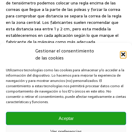
de tensiómetro podemos colocar una regla encima de las
correas que llegue a la parte de las poleas y forzar la correa
para comprobar que distancia se separa la correa de la regla
en la zona central. Los fabricantes suelen recomendar que
esta distancia sea entre 1 y 2 cm., pero esta medida la
estableceremos en cada aplicación según lo que marque el
fabricante de la máquina como más adecuada.
Gestionar el consentimiento
de las cookies
Utilizamos tecnologías como las cookies para almacenar y/o acceder a la
Contenido Relacionado:
información del dispositivo. Lo hacemos para mejorar la experiencia de
navegación y para mostrar anuncios (no) personalizados. El
Cálculos de las transmisiones por correas
consentimiento a estas tecnologías nos permitirá procesar datos como el
Transmisión de movimiento giratorio
comportamiento de navegación o los ID's únicos en este sitio. No
consentir o retirar el consentimiento, puede afectar negativamente a ciertas
Como alinear un motor para evitar averías
características y funciones.
Alineación de ejes
Aceptar
MANTENIMIENTO PREVENTIVO
TRANSMISIONES
Ver preferencias