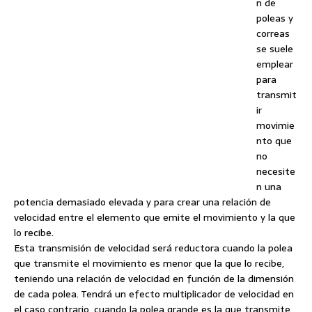
n de
poleas y
correas
se suele
emplear
para
transmit
ir
movimie
nto que
no
necesite
n una
potencia demasiado elevada y para crear una relación de
velocidad entre el elemento que emite el movimiento y la que
lo recibe.
Esta transmisión de velocidad será reductora cuando la polea
que transmite el movimiento es menor que la que lo recibe,
teniendo una relación de velocidad en función de la dimensión
de cada polea. Tendrá un efecto multiplicador de velocidad en
el caso contrario, cuando la polea grande es la que transmite